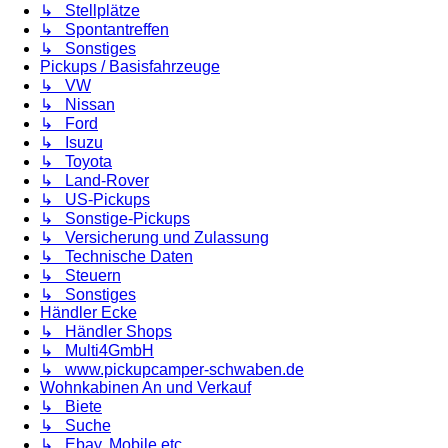
↳ Stellplätze
↳ Spontantreffen
↳ Sonstiges
Pickups / Basisfahrzeuge
↳ VW
↳ Nissan
↳ Ford
↳ Isuzu
↳ Toyota
↳ Land-Rover
↳ US-Pickups
↳ Sonstige-Pickups
↳ Versicherung und Zulassung
↳ Technische Daten
↳ Steuern
↳ Sonstiges
Händler Ecke
↳ Händler Shops
↳ Multi4GmbH
↳ www.pickupcamper-schwaben.de
Wohnkabinen An und Verkauf
↳ Biete
↳ Suche
↳ Ebay, Mobile etc