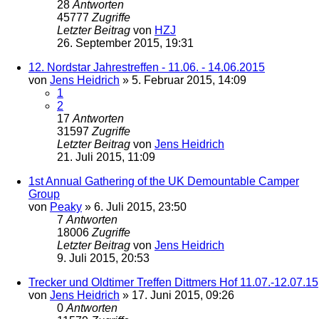
28
Antworten
45777
Zugriffe
Letzter Beitrag
von
HZJ
26. September 2015, 19:31
12. Nordstar Jahrestreffen - 11.06. - 14.06.2015
von
Jens Heidrich
»
5. Februar 2015, 14:09
1
2
17
Antworten
31597
Zugriffe
Letzter Beitrag
von
Jens Heidrich
21. Juli 2015, 11:09
1st Annual Gathering of the UK Demountable Camper
Group
von
Peaky
»
6. Juli 2015, 23:50
7
Antworten
18006
Zugriffe
Letzter Beitrag
von
Jens Heidrich
9. Juli 2015, 20:53
Trecker und Oldtimer Treffen Dittmers Hof 11.07.-12.07.15
von
Jens Heidrich
»
17. Juni 2015, 09:26
0
Antworten