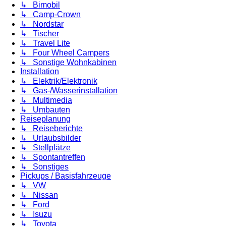
↳ Bimobil
↳ Camp-Crown
↳ Nordstar
↳ Tischer
↳ Travel Lite
↳ Four Wheel Campers
↳ Sonstige Wohnkabinen
Installation
↳ Elektrik/Elektronik
↳ Gas-/Wasserinstallation
↳ Multimedia
↳ Umbauten
Reiseplanung
↳ Reiseberichte
↳ Urlaubsbilder
↳ Stellplätze
↳ Spontantreffen
↳ Sonstiges
Pickups / Basisfahrzeuge
↳ VW
↳ Nissan
↳ Ford
↳ Isuzu
↳ Toyota