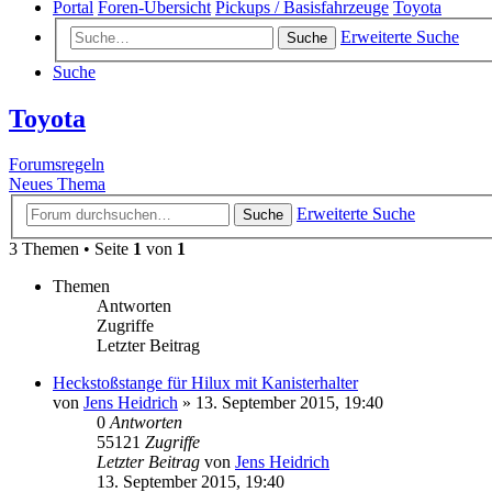
Portal
Foren-Übersicht
Pickups / Basisfahrzeuge
Toyota
Erweiterte Suche
Suche
Suche
Toyota
Forumsregeln
Neues Thema
Erweiterte Suche
Suche
3 Themen • Seite
1
von
1
Themen
Antworten
Zugriffe
Letzter Beitrag
Heckstoßstange für Hilux mit Kanisterhalter
von
Jens Heidrich
»
13. September 2015, 19:40
0
Antworten
55121
Zugriffe
Letzter Beitrag
von
Jens Heidrich
13. September 2015, 19:40