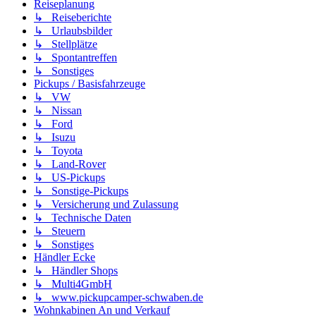
Reiseplanung
↳ Reiseberichte
↳ Urlaubsbilder
↳ Stellplätze
↳ Spontantreffen
↳ Sonstiges
Pickups / Basisfahrzeuge
↳ VW
↳ Nissan
↳ Ford
↳ Isuzu
↳ Toyota
↳ Land-Rover
↳ US-Pickups
↳ Sonstige-Pickups
↳ Versicherung und Zulassung
↳ Technische Daten
↳ Steuern
↳ Sonstiges
Händler Ecke
↳ Händler Shops
↳ Multi4GmbH
↳ www.pickupcamper-schwaben.de
Wohnkabinen An und Verkauf