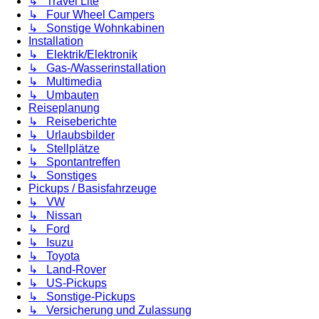
↳ Travel Lite
↳ Four Wheel Campers
↳ Sonstige Wohnkabinen
Installation
↳ Elektrik/Elektronik
↳ Gas-/Wasserinstallation
↳ Multimedia
↳ Umbauten
Reiseplanung
↳ Reiseberichte
↳ Urlaubsbilder
↳ Stellplätze
↳ Spontantreffen
↳ Sonstiges
Pickups / Basisfahrzeuge
↳ VW
↳ Nissan
↳ Ford
↳ Isuzu
↳ Toyota
↳ Land-Rover
↳ US-Pickups
↳ Sonstige-Pickups
↳ Versicherung und Zulassung