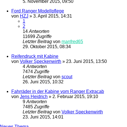
5. November 2015, 09:50
Ford Ranger Modellpflege
von
HZJ
»
3. April 2015, 14:31
1
2
14
Antworten
11699
Zugriffe
Letzter Beitrag
von
manfred65
29. Oktober 2015, 08:34
Reifendruck mit Kabine
von
Volker Speckenwirth
»
23. Juni 2015, 13:50
4
Antworten
7474
Zugriffe
Letzter Beitrag
von
scout
26. Juni 2015, 10:32
Fahrräder in der Kabine vom Ranger Extracab
von
Jens Heidrich
»
2. Februar 2015, 19:10
9
Antworten
7485
Zugriffe
Letzter Beitrag
von
Volker Speckenwirth
23. Juni 2015, 14:01
Neues Thema