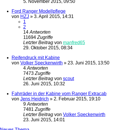
5. November 2015, 09:50
Ford Ranger Modellpflege
von
HZJ
»
3. April 2015, 14:31
1
2
14
Antworten
11694
Zugriffe
Letzter Beitrag
von
manfred65
29. Oktober 2015, 08:34
Reifendruck mit Kabine
von
Volker Speckenwirth
»
23. Juni 2015, 13:50
4
Antworten
7473
Zugriffe
Letzter Beitrag
von
scout
26. Juni 2015, 10:32
Fahrräder in der Kabine vom Ranger Extracab
von
Jens Heidrich
»
2. Februar 2015, 19:10
9
Antworten
7481
Zugriffe
Letzter Beitrag
von
Volker Speckenwirth
23. Juni 2015, 14:01
Neues Thema