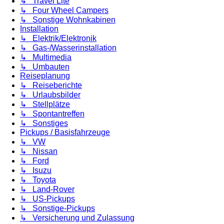
↳ Travel Lite
↳ Four Wheel Campers
↳ Sonstige Wohnkabinen
Installation
↳ Elektrik/Elektronik
↳ Gas-/Wasserinstallation
↳ Multimedia
↳ Umbauten
Reiseplanung
↳ Reiseberichte
↳ Urlaubsbilder
↳ Stellplätze
↳ Spontantreffen
↳ Sonstiges
Pickups / Basisfahrzeuge
↳ VW
↳ Nissan
↳ Ford
↳ Isuzu
↳ Toyota
↳ Land-Rover
↳ US-Pickups
↳ Sonstige-Pickups
↳ Versicherung und Zulassung