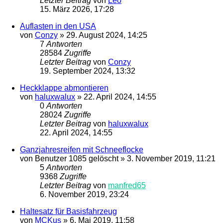
Letzter Beitrag
von
Leo
15. März 2026, 17:28
Auflasten in den USA
von
Conzy
»
29. August 2024, 14:25
7
Antworten
28584
Zugriffe
Letzter Beitrag
von
Conzy
19. September 2024, 13:32
Heckklappe abmontieren
von
haluxwalux
»
22. April 2024, 14:55
0
Antworten
28024
Zugriffe
Letzter Beitrag
von
haluxwalux
22. April 2024, 14:55
Ganzjahresreifen mit Schneeflocke
von
Benutzer 1085 gelöscht
»
3. November 2019, 11:21
5
Antworten
9368
Zugriffe
Letzter Beitrag
von
manfred65
6. November 2019, 23:24
Haltesatz für Basisfahrzeug
von
MCKus
»
6. Mai 2019, 11:58