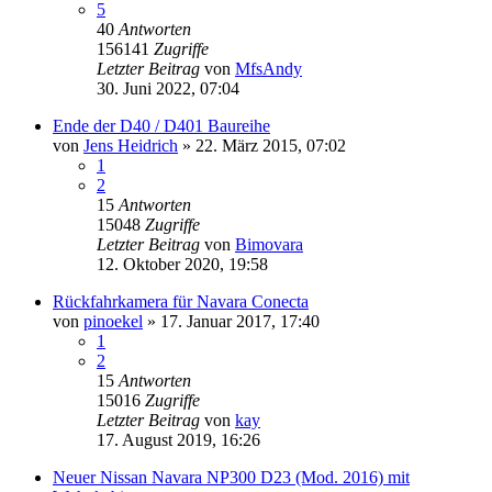
5
40
Antworten
156141
Zugriffe
Letzter Beitrag
von
MfsAndy
30. Juni 2022, 07:04
Ende der D40 / D401 Baureihe
von
Jens Heidrich
»
22. März 2015, 07:02
1
2
15
Antworten
15048
Zugriffe
Letzter Beitrag
von
Bimovara
12. Oktober 2020, 19:58
Rückfahrkamera für Navara Conecta
von
pinoekel
»
17. Januar 2017, 17:40
1
2
15
Antworten
15016
Zugriffe
Letzter Beitrag
von
kay
17. August 2019, 16:26
Neuer Nissan Navara NP300 D23 (Mod. 2016) mit