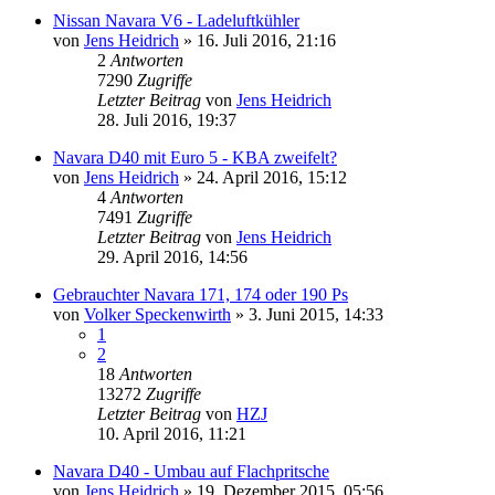
Nissan Navara V6 - Ladeluftkühler
von
Jens Heidrich
»
16. Juli 2016, 21:16
2
Antworten
7290
Zugriffe
Letzter Beitrag
von
Jens Heidrich
28. Juli 2016, 19:37
Navara D40 mit Euro 5 - KBA zweifelt?
von
Jens Heidrich
»
24. April 2016, 15:12
4
Antworten
7491
Zugriffe
Letzter Beitrag
von
Jens Heidrich
29. April 2016, 14:56
Gebrauchter Navara 171, 174 oder 190 Ps
von
Volker Speckenwirth
»
3. Juni 2015, 14:33
1
2
18
Antworten
13272
Zugriffe
Letzter Beitrag
von
HZJ
10. April 2016, 11:21
Navara D40 - Umbau auf Flachpritsche
von
Jens Heidrich
»
19. Dezember 2015, 05:56