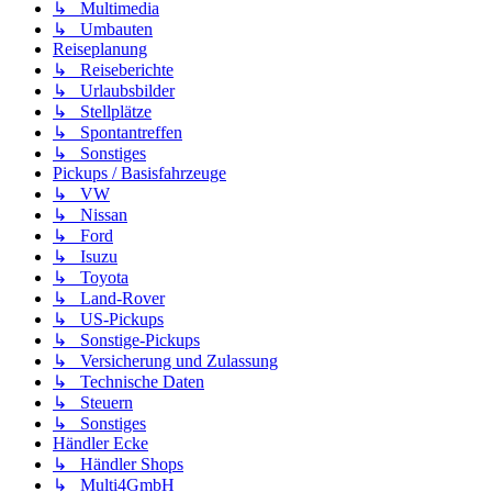
↳ Multimedia
↳ Umbauten
Reiseplanung
↳ Reiseberichte
↳ Urlaubsbilder
↳ Stellplätze
↳ Spontantreffen
↳ Sonstiges
Pickups / Basisfahrzeuge
↳ VW
↳ Nissan
↳ Ford
↳ Isuzu
↳ Toyota
↳ Land-Rover
↳ US-Pickups
↳ Sonstige-Pickups
↳ Versicherung und Zulassung
↳ Technische Daten
↳ Steuern
↳ Sonstiges
Händler Ecke
↳ Händler Shops
↳ Multi4GmbH