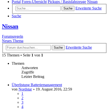
Portal
Foren-Übersicht
Pickups / Basisfahrzeuge
Nissan
Erweiterte Suche
Suche
Suche
Nissan
Forumsregeln
Neues Thema
Erweiterte Suche
Suche
15 Themen • Seite
1
von
1
Themen
Antworten
Zugriffe
Letzter Beitrag
Überlistung Batteriemanagement
von
Nordstar
»
19. August 2016, 22:59
1
2
3
4