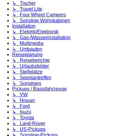
↳ Tischer
↳ Travel Lite
↳ Four Wheel Campers
↳ Sonstige Wohnkabinen
Installation
↳ Elektrik/Elektronik
↳ Gas-/Wasserinstallation
↳ Multimedia
↳ Umbauten
Reiseplanung
↳ Reiseberichte
↳ Urlaubsbilder
↳ Stellplätze
↳ Spontantreffen
↳ Sonstiges
Pickups / Basisfahrzeuge
↳ VW
↳ Nissan
↳ Ford
↳ Isuzu
↳ Toyota
↳ Land-Rover
↳ US-Pickups
↳ Sonstige-Pickups