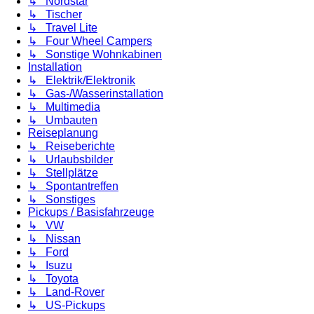
↳ Nordstar
↳ Tischer
↳ Travel Lite
↳ Four Wheel Campers
↳ Sonstige Wohnkabinen
Installation
↳ Elektrik/Elektronik
↳ Gas-/Wasserinstallation
↳ Multimedia
↳ Umbauten
Reiseplanung
↳ Reiseberichte
↳ Urlaubsbilder
↳ Stellplätze
↳ Spontantreffen
↳ Sonstiges
Pickups / Basisfahrzeuge
↳ VW
↳ Nissan
↳ Ford
↳ Isuzu
↳ Toyota
↳ Land-Rover
↳ US-Pickups