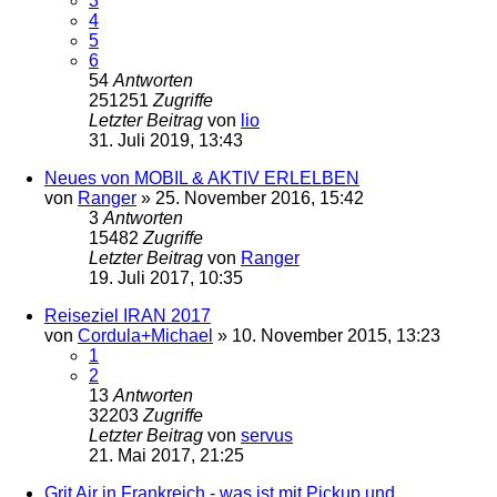
3
4
5
6
54
Antworten
251251
Zugriffe
Letzter Beitrag
von
lio
31. Juli 2019, 13:43
Neues von MOBIL & AKTIV ERLELBEN
von
Ranger
»
25. November 2016, 15:42
3
Antworten
15482
Zugriffe
Letzter Beitrag
von
Ranger
19. Juli 2017, 10:35
Reiseziel IRAN 2017
von
Cordula+Michael
»
10. November 2015, 13:23
1
2
13
Antworten
32203
Zugriffe
Letzter Beitrag
von
servus
21. Mai 2017, 21:25
Grit Air in Frankreich - was ist mit Pickup und