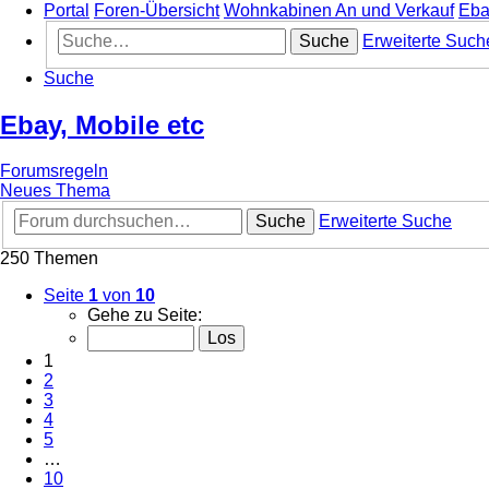
Portal
Foren-Übersicht
Wohnkabinen An und Verkauf
Eba
Suche
Erweiterte Such
Suche
Ebay, Mobile etc
Forumsregeln
Neues Thema
Suche
Erweiterte Suche
250 Themen
Seite
1
von
10
Gehe zu Seite:
1
2
3
4
5
…
10