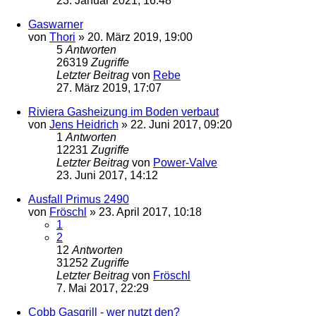
23. Januar 2021, 16:48
Gaswarner
von
Thori
»
20. März 2019, 19:00
5
Antworten
26319
Zugriffe
Letzter Beitrag
von
Rebe
27. März 2019, 17:07
Riviera Gasheizung im Boden verbaut
von
Jens Heidrich
»
22. Juni 2017, 09:20
1
Antworten
12231
Zugriffe
Letzter Beitrag
von
Power-Valve
23. Juni 2017, 14:12
Ausfall Primus 2490
von
Fröschl
»
23. April 2017, 10:18
1
2
12
Antworten
31252
Zugriffe
Letzter Beitrag
von
Fröschl
7. Mai 2017, 22:29
Cobb Gasgrill - wer nutzt den?