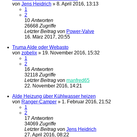
von
Jens Heidrich
»
8. April 2016, 13:13
1
2
10
Antworten
26668
Zugriffe
Letzter Beitrag
von
Power-Valve
16. März 2017, 20:55
Truma Alde oder Webasto
von
zobelix
»
19. November 2016, 15:32
1
2
16
Antworten
32118
Zugriffe
Letzter Beitrag
von
manfred65
22. November 2016, 14:21
Alde Heizung über Kühlwasser heizen
von
Ranger-Camper
»
1. Februar 2016, 21:52
1
2
17
Antworten
34069
Zugriffe
Letzter Beitrag
von
Jens Heidrich
27. April 2016, 08:22