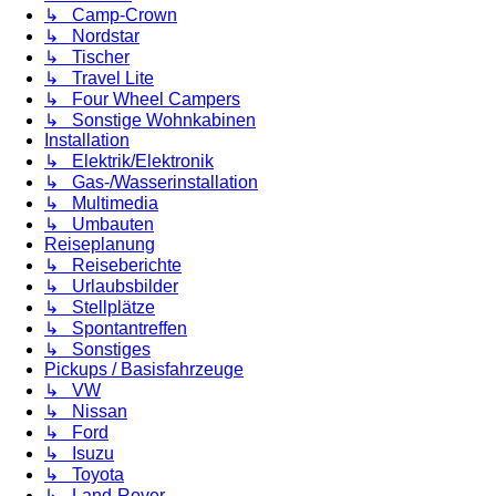
↳ Camp-Crown
↳ Nordstar
↳ Tischer
↳ Travel Lite
↳ Four Wheel Campers
↳ Sonstige Wohnkabinen
Installation
↳ Elektrik/Elektronik
↳ Gas-/Wasserinstallation
↳ Multimedia
↳ Umbauten
Reiseplanung
↳ Reiseberichte
↳ Urlaubsbilder
↳ Stellplätze
↳ Spontantreffen
↳ Sonstiges
Pickups / Basisfahrzeuge
↳ VW
↳ Nissan
↳ Ford
↳ Isuzu
↳ Toyota
↳ Land-Rover