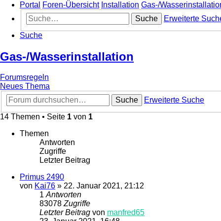
Portal
Foren-Übersicht
Installation
Gas-/Wasserinstallatio
Suche
Erweiterte Such
Suche
Gas-/Wasserinstallation
Forumsregeln
Neues Thema
Suche
Erweiterte Suche
14 Themen • Seite
1
von
1
Themen
Antworten
Zugriffe
Letzter Beitrag
Primus 2490
von
Kai76
»
22. Januar 2021, 21:12
1
Antworten
83078
Zugriffe
Letzter Beitrag
von
manfred65