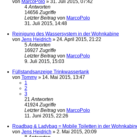
von
MarcoPolo
»
31. Juli 2015, 07:42
4
Antworten
14656
Zugriffe
Letzter Beitrag
von
MarcoPolo
31. Juli 2015, 14:48
Reinigung des Wassersystem in der Wohnkabine
von
Jens Heidrich
»
24. April 2015, 21:22
5
Antworten
16927
Zugriffe
Letzter Beitrag
von
MarcoPolo
9. Juli 2015, 15:03
Füllstandsanzeige Trinkwassertank
von
Tommy
»
14. Mai 2015, 13:47
1
2
3
21
Antworten
41924
Zugriffe
Letzter Beitrag
von
MarcoPolo
11. Juni 2015, 22:26
Roadbag & Ladybag = Mobile Toiletten in der Wohnkabin
von
Jens Heidrich
»
2. Mai 2015, 20:09