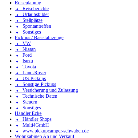
Reiseplanung
↳ Reiseberichte
↳ Urlaubsbilder
↳ Stellplätze
↳ Spontantreffen
↳ Sonstiges
Pickups / Basisfahrzeuge
↳ VW
↳ Nissan
↳ Ford
↳ Isuzu
↳ Toyota
↳ Land-Rover
↳ US-Pickups
↳ Sonstige-Pickups
↳ Versicherung und Zulassung
↳ Technische Daten
↳ Steuern
↳ Sonstiges
Händler Ecke
↳ Händler Shops
↳ Multi4GmbH
↳ www.pickupcamper-schwaben.de
Wohnkabinen An und Verkauf