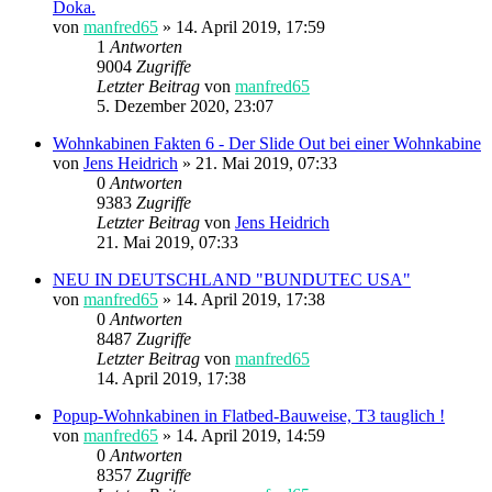
Doka.
von
manfred65
»
14. April 2019, 17:59
1
Antworten
9004
Zugriffe
Letzter Beitrag
von
manfred65
5. Dezember 2020, 23:07
Wohnkabinen Fakten 6 - Der Slide Out bei einer Wohnkabine
von
Jens Heidrich
»
21. Mai 2019, 07:33
0
Antworten
9383
Zugriffe
Letzter Beitrag
von
Jens Heidrich
21. Mai 2019, 07:33
NEU IN DEUTSCHLAND "BUNDUTEC USA"
von
manfred65
»
14. April 2019, 17:38
0
Antworten
8487
Zugriffe
Letzter Beitrag
von
manfred65
14. April 2019, 17:38
Popup-Wohnkabinen in Flatbed-Bauweise, T3 tauglich !
von
manfred65
»
14. April 2019, 14:59
0
Antworten
8357
Zugriffe