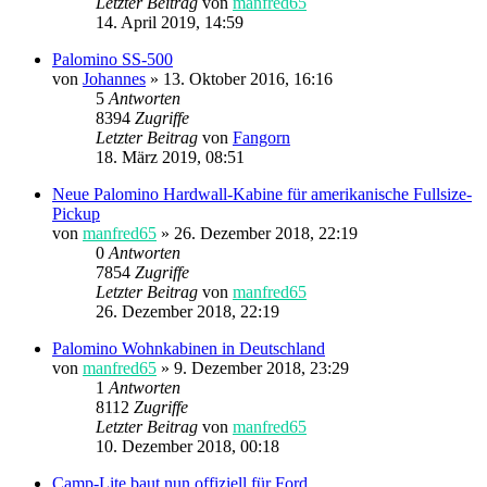
Letzter Beitrag
von
manfred65
14. April 2019, 14:59
Palomino SS-500
von
Johannes
»
13. Oktober 2016, 16:16
5
Antworten
8394
Zugriffe
Letzter Beitrag
von
Fangorn
18. März 2019, 08:51
Neue Palomino Hardwall-Kabine für amerikanische Fullsize-
Pickup
von
manfred65
»
26. Dezember 2018, 22:19
0
Antworten
7854
Zugriffe
Letzter Beitrag
von
manfred65
26. Dezember 2018, 22:19
Palomino Wohnkabinen in Deutschland
von
manfred65
»
9. Dezember 2018, 23:29
1
Antworten
8112
Zugriffe
Letzter Beitrag
von
manfred65
10. Dezember 2018, 00:18
Camp-Lite baut nun offiziell für Ford