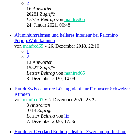
2
16
Antworten
20281
Zugriffe
Letzter Beitrag
von
manfred65
24. Januar 2021, 00:48
Aluminiumrahmen und helleres Interieur bei Palomino-
Popup-Wohnkabinen
von
manfred65
»
26. Dezember 2018, 22:10
1
2
13
Antworten
15827
Zugriffe
Letzter Beitrag
von
manfred65
8. Dezember 2020, 14:09
BunduSwiss - unsere Lösung nicht nur für unsere Schweizer
Kunden
von
manfred65
»
5. Dezember 2020, 23:22
3
Antworten
9713
Zugriffe
Letzter Beitrag
von
lio
7. Dezember 2020, 17:56
Bundutec Overland Edition, ideal für Zwei und perfekt für