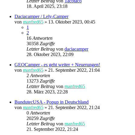
Letzter Beitrag
von
Tacotaco
18. April 2025, 23:18
Daciacamper / Lely-Camper
von
manfred65
»
13. Oktober 2023, 00:45
1
2
16
Antworten
30358
Zugriffe
Letzter Beitrag
von
daciacamper
28. Oktober 2023, 22:09
GEOCamper - es geht weiter + Neuerungen!
von
manfred65
»
21. September 2022, 21:04
2
Antworten
13273
Zugriffe
Letzter Beitrag
von
manfred65
28. März 2023, 22:28
BundutecUSA - Popup in Deutschland
von
manfred65
»
21. September 2022, 21:24
0
Antworten
20259
Zugriffe
Letzter Beitrag
von
manfred65
21. September 2022, 21:24