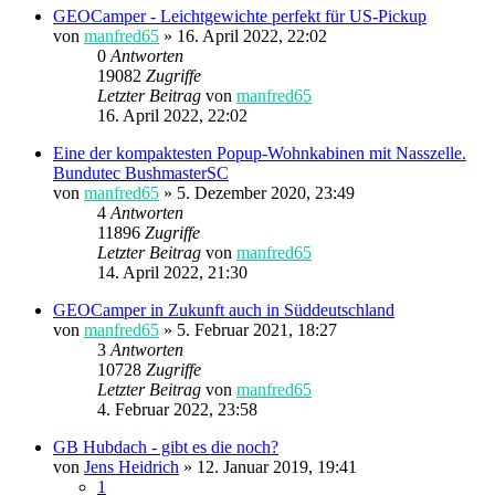
GEOCamper - Leichtgewichte perfekt für US-Pickup
von
manfred65
»
16. April 2022, 22:02
0
Antworten
19082
Zugriffe
Letzter Beitrag
von
manfred65
16. April 2022, 22:02
Eine der kompaktesten Popup-Wohnkabinen mit Nasszelle.
Bundutec BushmasterSC
von
manfred65
»
5. Dezember 2020, 23:49
4
Antworten
11896
Zugriffe
Letzter Beitrag
von
manfred65
14. April 2022, 21:30
GEOCamper in Zukunft auch in Süddeutschland
von
manfred65
»
5. Februar 2021, 18:27
3
Antworten
10728
Zugriffe
Letzter Beitrag
von
manfred65
4. Februar 2022, 23:58
GB Hubdach - gibt es die noch?
von
Jens Heidrich
»
12. Januar 2019, 19:41
1