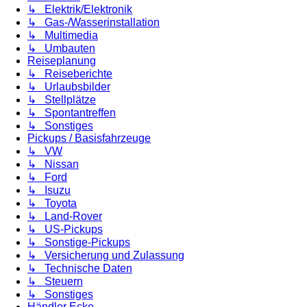
↳ Elektrik/Elektronik
↳ Gas-/Wasserinstallation
↳ Multimedia
↳ Umbauten
Reiseplanung
↳ Reiseberichte
↳ Urlaubsbilder
↳ Stellplätze
↳ Spontantreffen
↳ Sonstiges
Pickups / Basisfahrzeuge
↳ VW
↳ Nissan
↳ Ford
↳ Isuzu
↳ Toyota
↳ Land-Rover
↳ US-Pickups
↳ Sonstige-Pickups
↳ Versicherung und Zulassung
↳ Technische Daten
↳ Steuern
↳ Sonstiges
Händler Ecke