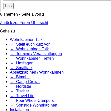
6 Themen • Seite
1
von
1
Zurück zur Foren-Übersicht
Gehe zu
Wohnkabinen Talk
↳ Stellt euch kurz vor
↳ Wohnkabinen Talk
↳ Termine / Veranstaltungen
↳ Wohnkabinen Treffen
↳ Umfragen
↳ Smalltalk
Absetzkabinen / Wohnkabinen
↳ Bimobil
↳ Camp-Crown
↳ Nordstar
↳ Tischer
↳ Travel Lite
↳ Four Wheel Campers
↳ Sonstige Wohnkabinen
Installation