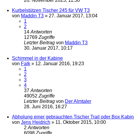
20. November 2023, 11:30
Kurbelstützen Tischer 245 für VW T3
von
Maddin T3
»
27. Januar 2017, 13:04
1
2
14
Antworten
12769
Zugriffe
Letzter Beitrag
von
Maddin T3
30. Januar 2017, 10:17
Schimmel in der Kabine
von
Falk
»
12. Januar 2016, 19:23
1
2
3
4
37
Antworten
49052
Zugriffe
Letzter Beitrag
von
Der Almtaler
28. Juni 2016, 16:27
Abholung einer gebrauchten Tischer Trail oder Box Kabi
von
Jens Heidrich
»
11. Oktober 2015, 10:00
2
Antworten
6098
Zugriffe