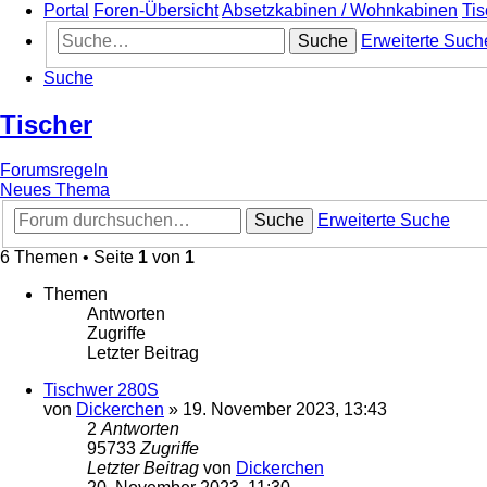
Portal
Foren-Übersicht
Absetzkabinen / Wohnkabinen
Tis
Suche
Erweiterte Such
Suche
Tischer
Forumsregeln
Neues Thema
Suche
Erweiterte Suche
6 Themen • Seite
1
von
1
Themen
Antworten
Zugriffe
Letzter Beitrag
Tischwer 280S
von
Dickerchen
»
19. November 2023, 13:43
2
Antworten
95733
Zugriffe
Letzter Beitrag
von
Dickerchen