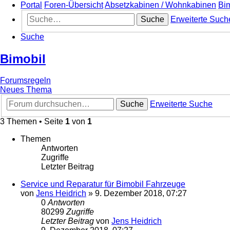
Portal
Foren-Übersicht
Absetzkabinen / Wohnkabinen
Bi
Suche
Erweiterte Such
Suche
Bimobil
Forumsregeln
Neues Thema
Suche
Erweiterte Suche
3 Themen • Seite
1
von
1
Themen
Antworten
Zugriffe
Letzter Beitrag
Service und Reparatur für Bimobil Fahrzeuge
von
Jens Heidrich
»
9. Dezember 2018, 07:27
0
Antworten
80299
Zugriffe
Letzter Beitrag
von
Jens Heidrich