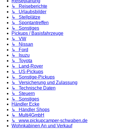
Reiseplanung
↳ Reiseberichte
↳ Urlaubsbilder
↳ Stellplätze
↳ Spontantreffen
↳ Sonstiges
Pickups / Basisfahrzeuge
↳ VW
↳ Nissan
↳ Ford
↳ Isuzu
↳ Toyota
↳ Land-Rover
↳ US-Pickups
↳ Sonstige-Pickups
↳ Versicherung und Zulassung
↳ Technische Daten
↳ Steuern
↳ Sonstiges
Händler Ecke
↳ Händler Shops
↳ Multi4GmbH
↳ www.pickupcamper-schwaben.de
Wohnkabinen An und Verkauf