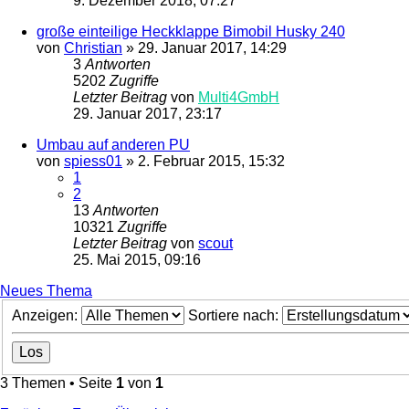
9. Dezember 2018, 07:27
große einteilige Heckklappe Bimobil Husky 240
von
Christian
»
29. Januar 2017, 14:29
3
Antworten
5202
Zugriffe
Letzter Beitrag
von
Multi4GmbH
29. Januar 2017, 23:17
Umbau auf anderen PU
von
spiess01
»
2. Februar 2015, 15:32
1
2
13
Antworten
10321
Zugriffe
Letzter Beitrag
von
scout
25. Mai 2015, 09:16
Neues Thema
Anzeigen:
Sortiere nach:
3 Themen • Seite
1
von
1