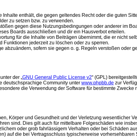
ine Inhalte enthält, die gegen geltendes Recht oder die guten Si
ilder zu setzen bzw. zu verwenden.
rstößen gegen diese Nutzungsbedingungen oder anderer im Board
ses Boards ausschließen und dir ein Hausverbot erteilen.
rtung für die Inhalte von Beiträgen übernimmt, die er nicht selb
d Funktionen jederzeit zu löschen oder zu sperren.
äge abzuändern, sofern sie gegen o. g. Regeln verstoßen oder g
unter der „
GNU General Public License v2
“ (GPL) bereitgestel
die deutschsprachige Community unter
www.phpbb.de
zur Verfüg
esondere die Verwendung der Software für bestimmte Zwecke nic
en, Körper und Gesundheit und der Verletzung wesentlicher Vertr
führen sind. Dies gilt auch für mittelbare Folgeschäden wie in
tzlichem oder grob fahrlässigem Verhalten oder bei Schäden au
hten) auf die bei Vertragsschluss typischerweise vorhersehbare