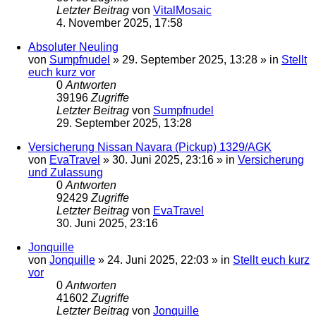
Letzter Beitrag
von
VitalMosaic
4. November 2025, 17:58
Absoluter Neuling
von
Sumpfnudel
»
29. September 2025, 13:28
» in
Stellt
euch kurz vor
0
Antworten
39196
Zugriffe
Letzter Beitrag
von
Sumpfnudel
29. September 2025, 13:28
Versicherung Nissan Navara (Pickup) 1329/AGK
von
EvaTravel
»
30. Juni 2025, 23:16
» in
Versicherung
und Zulassung
0
Antworten
92429
Zugriffe
Letzter Beitrag
von
EvaTravel
30. Juni 2025, 23:16
Jonquille
von
Jonquille
»
24. Juni 2025, 22:03
» in
Stellt euch kurz
vor
0
Antworten
41602
Zugriffe
Letzter Beitrag
von
Jonquille