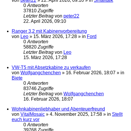
von
peter22
»
22. April 2026, 09:10
» in
Smalltalk
0
Antworten
37810
Zugriffe
Letzter Beitrag
von
peter22
22. April 2026, 09:10
Ranger 3,2 mit Kabinenvorbereitung
von
Leo
»
15. März 2026, 17:28
» in
Ford
0
Antworten
58820
Zugriffe
Letzter Beitrag
von
Leo
15. März 2026, 17:28
VW-T5 mit Absetzkabine zu verkaufen
von
Wolfgangchenchen
»
16. Februar 2026, 18:07
» in
Biete
0
Antworten
83746
Zugriffe
Letzter Beitrag
von
Wolfgangchenchen
16. Februar 2026, 18:07
Wohnkabinenliebhaber und Abenteuerfreund
von
VitalMosaic
»
4. November 2025, 17:58
» in
Stellt
euch kurz vor
0
Antworten
39768
Zugriffe