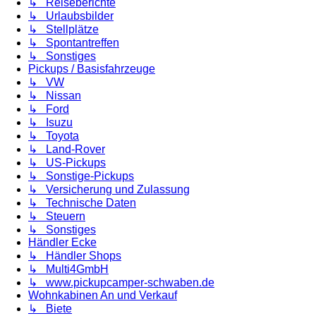
↳ Reiseberichte
↳ Urlaubsbilder
↳ Stellplätze
↳ Spontantreffen
↳ Sonstiges
Pickups / Basisfahrzeuge
↳ VW
↳ Nissan
↳ Ford
↳ Isuzu
↳ Toyota
↳ Land-Rover
↳ US-Pickups
↳ Sonstige-Pickups
↳ Versicherung und Zulassung
↳ Technische Daten
↳ Steuern
↳ Sonstiges
Händler Ecke
↳ Händler Shops
↳ Multi4GmbH
↳ www.pickupcamper-schwaben.de
Wohnkabinen An und Verkauf
↳ Biete