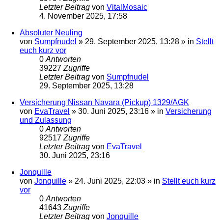
Letzter Beitrag
von
VitalMosaic
4. November 2025, 17:58
Absoluter Neuling
von
Sumpfnudel
»
29. September 2025, 13:28
» in
Stellt
euch kurz vor
0
Antworten
39227
Zugriffe
Letzter Beitrag
von
Sumpfnudel
29. September 2025, 13:28
Versicherung Nissan Navara (Pickup) 1329/AGK
von
EvaTravel
»
30. Juni 2025, 23:16
» in
Versicherung
und Zulassung
0
Antworten
92517
Zugriffe
Letzter Beitrag
von
EvaTravel
30. Juni 2025, 23:16
Jonquille
von
Jonquille
»
24. Juni 2025, 22:03
» in
Stellt euch kurz
vor
0
Antworten
41643
Zugriffe
Letzter Beitrag
von
Jonquille