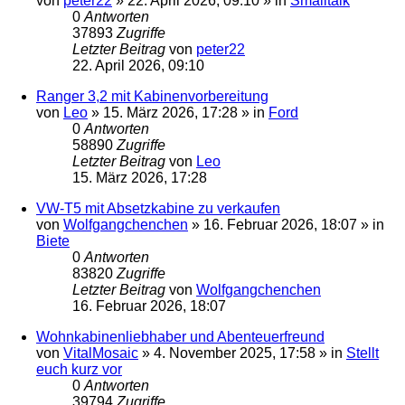
von
peter22
»
22. April 2026, 09:10
» in
Smalltalk
0
Antworten
37893
Zugriffe
Letzter Beitrag
von
peter22
22. April 2026, 09:10
Ranger 3,2 mit Kabinenvorbereitung
von
Leo
»
15. März 2026, 17:28
» in
Ford
0
Antworten
58890
Zugriffe
Letzter Beitrag
von
Leo
15. März 2026, 17:28
VW-T5 mit Absetzkabine zu verkaufen
von
Wolfgangchenchen
»
16. Februar 2026, 18:07
» in
Biete
0
Antworten
83820
Zugriffe
Letzter Beitrag
von
Wolfgangchenchen
16. Februar 2026, 18:07
Wohnkabinenliebhaber und Abenteuerfreund
von
VitalMosaic
»
4. November 2025, 17:58
» in
Stellt
euch kurz vor
0
Antworten
39794
Zugriffe