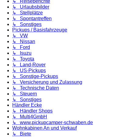
↳ Reiseberichte
↳ Urlaubsbilder
↳ Stellplätze
↳ Spontantreffen
↳ Sonstiges
Pickups / Basisfahrzeuge
↳ VW
↳ Nissan
↳ Ford
↳ Isuzu
↳ Toyota
↳ Land-Rover
↳ US-Pickups
↳ Sonstige-Pickups
↳ Versicherung und Zulassung
↳ Technische Daten
↳ Steuern
↳ Sonstiges
Händler Ecke
↳ Händler Shops
↳ Multi4GmbH
↳ www.pickupcamper-schwaben.de
Wohnkabinen An und Verkauf
↳ Biete