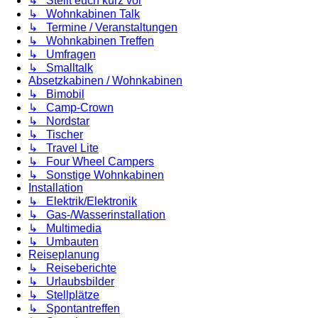
↳ Stellt euch kurz vor
↳ Wohnkabinen Talk
↳ Termine / Veranstaltungen
↳ Wohnkabinen Treffen
↳ Umfragen
↳ Smalltalk
Absetzkabinen / Wohnkabinen
↳ Bimobil
↳ Camp-Crown
↳ Nordstar
↳ Tischer
↳ Travel Lite
↳ Four Wheel Campers
↳ Sonstige Wohnkabinen
Installation
↳ Elektrik/Elektronik
↳ Gas-/Wasserinstallation
↳ Multimedia
↳ Umbauten
Reiseplanung
↳ Reiseberichte
↳ Urlaubsbilder
↳ Stellplätze
↳ Spontantreffen