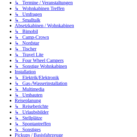
↳ Termine / Veranstaltungen
↳ Wohnkabinen Treffen
↳ Umfragen
↳ Smalltalk
Absetzkabinen / Wohnkabinen
↳ Bimobil
↳ Camp-Crown
↳ Nordstar
↳ Tischer
↳ Travel Lite
↳ Four Wheel Campers
↳ Sonstige Wohnkabinen
Installation
↳ Elektrik/Elektronik
↳ Gas-/Wasserinstallation
↳ Multimedia
↳ Umbauten
Reiseplanung
↳ Reiseberichte
↳ Urlaubsbilder
↳ Stellplätze
↳ Spontantreffen
↳ Sonstiges
Pickups / Basisfahrzeuge