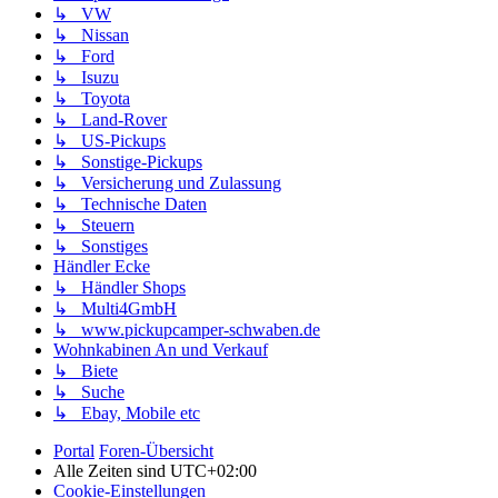
↳ VW
↳ Nissan
↳ Ford
↳ Isuzu
↳ Toyota
↳ Land-Rover
↳ US-Pickups
↳ Sonstige-Pickups
↳ Versicherung und Zulassung
↳ Technische Daten
↳ Steuern
↳ Sonstiges
Händler Ecke
↳ Händler Shops
↳ Multi4GmbH
↳ www.pickupcamper-schwaben.de
Wohnkabinen An und Verkauf
↳ Biete
↳ Suche
↳ Ebay, Mobile etc
Portal
Foren-Übersicht
Alle Zeiten sind
UTC+02:00
Cookie-Einstellungen