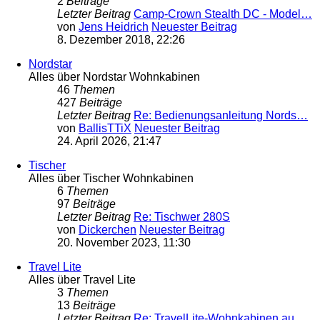
2
Beiträge
Letzter Beitrag
Camp-Crown Stealth DC - Model…
von
Jens Heidrich
Neuester Beitrag
8. Dezember 2018, 22:26
Nordstar
Alles über Nordstar Wohnkabinen
46
Themen
427
Beiträge
Letzter Beitrag
Re: Bedienungsanleitung Nords…
von
BallisTTiX
Neuester Beitrag
24. April 2026, 21:47
Tischer
Alles über Tischer Wohnkabinen
6
Themen
97
Beiträge
Letzter Beitrag
Re: Tischwer 280S
von
Dickerchen
Neuester Beitrag
20. November 2023, 11:30
Travel Lite
Alles über Travel Lite
3
Themen
13
Beiträge
Letzter Beitrag
Re: TravelLite-Wohnkabinen au…