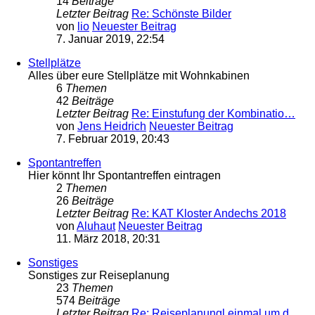
14
Beiträge
Letzter Beitrag
Re: Schönste Bilder
von
lio
Neuester Beitrag
7. Januar 2019, 22:54
Stellplätze
Alles über eure Stellplätze mit Wohnkabinen
6
Themen
42
Beiträge
Letzter Beitrag
Re: Einstufung der Kombinatio…
von
Jens Heidrich
Neuester Beitrag
7. Februar 2019, 20:43
Spontantreffen
Hier könnt Ihr Spontantreffen eintragen
2
Themen
26
Beiträge
Letzter Beitrag
Re: KAT Kloster Andechs 2018
von
Aluhaut
Neuester Beitrag
11. März 2018, 20:31
Sonstiges
Sonstiges zur Reiseplanung
23
Themen
574
Beiträge
Letzter Beitrag
Re: Reiseplanungl einmal um d…