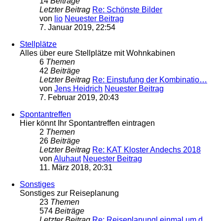
14
Beiträge
Letzter Beitrag
Re: Schönste Bilder
von
lio
Neuester Beitrag
7. Januar 2019, 22:54
Stellplätze
Alles über eure Stellplätze mit Wohnkabinen
6
Themen
42
Beiträge
Letzter Beitrag
Re: Einstufung der Kombinatio…
von
Jens Heidrich
Neuester Beitrag
7. Februar 2019, 20:43
Spontantreffen
Hier könnt Ihr Spontantreffen eintragen
2
Themen
26
Beiträge
Letzter Beitrag
Re: KAT Kloster Andechs 2018
von
Aluhaut
Neuester Beitrag
11. März 2018, 20:31
Sonstiges
Sonstiges zur Reiseplanung
23
Themen
574
Beiträge
Letzter Beitrag
Re: Reiseplanungl einmal um d…