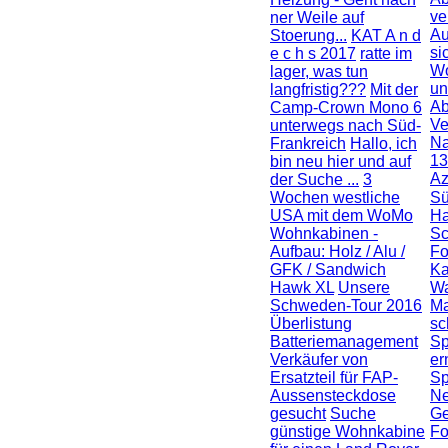
ve
ner Weile auf
Au
Stoerung...
KAT A n d
si
e c h s 2017
ratte im
Wo
lager, was tun
un
langfristig???
Mit der
Ab
Camp-Crown Mono 6
Ve
unterwegs nach Süd-
Na
Frankreich
Hallo, ich
1
bin neu hier und auf
Az
der Suche ...
3
Wochen westliche
Sü
USA mit dem WoMo
Ha
Wohnkabinen -
S
Aufbau: Holz / Alu /
Fo
GFK / Sandwich
Ka
Hawk XL
Unsere
Wa
Schweden-Tour 2016
Ma
Überlistung
sc
Batteriemanagement
Sp
Verkäufer von
er
Ersatzteil für FAP-
Sp
Aussensteckdose
Ne
gesucht
Suche
Ge
günstige Wohnkabine
F