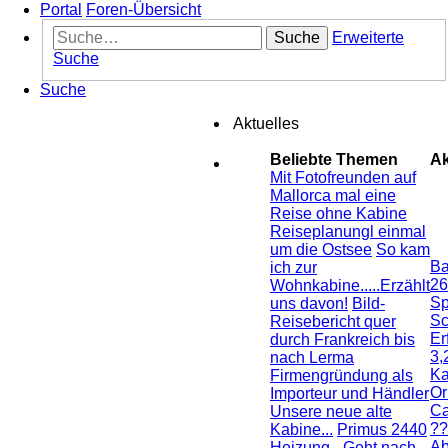
Portal
Foren-Übersicht
Suche
Erweiterte
Suche
Suche
Aktuelles
Beliebte Themen
Ak
Mit Fotofreunden auf
Mallorca mal eine
Reise ohne Kabine
Reiseplanungl einmal
um die Ostsee
So kam
Ba
ich zur
26
Wohnkabine.....Erzählt
Sp
uns davon!
Bild-
Sc
Reisebericht quer
Er
durch Frankreich bis
3,
nach Lerma
Ka
Firmengründung als
Or
Importeur und Händler
Ca
Unsere neue alte
??
Kabine...
Primus 2440
Ab
Heizung - Geht nach