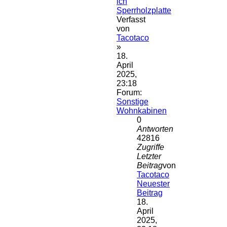
ich
Sperrholzplatte
Verfasst
von
Tacotaco
»
18.
April
2025,
23:18
Forum:
Sonstige
Wohnkabinen
0
Antworten
42816
Zugriffe
Letzter
Beitrag
von
Tacotaco
Neuester
Beitrag
18.
April
2025,