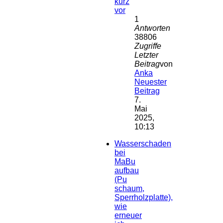
kurz
vor
1
Antworten
38806
Zugriffe
Letzter
Beitrag
von
Anka
Neuester
Beitrag
7.
Mai
2025,
10:13
Wasserschaden
bei
MaBu
aufbau
(Pu
schaum,
Sperrholzplatte),
wie
erneuer