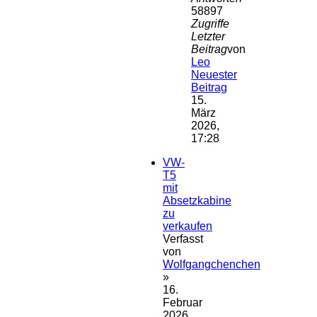
58897
Zugriffe
Letzter
Beitrag
von
Leo
Neuester
Beitrag
15.
März
2026,
17:28
VW-
T5
mit
Absetzkabine
zu
verkaufen
Verfasst
von
Wolfgangchenchen
»
16.
Februar
2026,