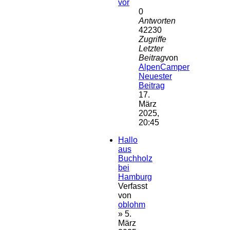
vor
0
Antworten
42230
Zugriffe
Letzter
Beitrag
von
AlpenCamper
Neuester
Beitrag
17.
März
2025,
20:45
Hallo
aus
Buchholz
bei
Hamburg
Verfasst
von
oblohm
» 5.
März