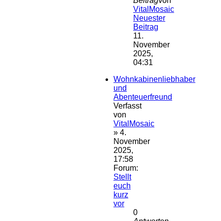
Beitrag
von
VitalMosaic
Neuester
Beitrag
11.
November
2025,
04:31
Wohnkabinenliebhaber
und
Abenteuerfreund
Verfasst
von
VitalMosaic
» 4.
November
2025,
17:58
Forum:
Stellt
euch
kurz
vor
0