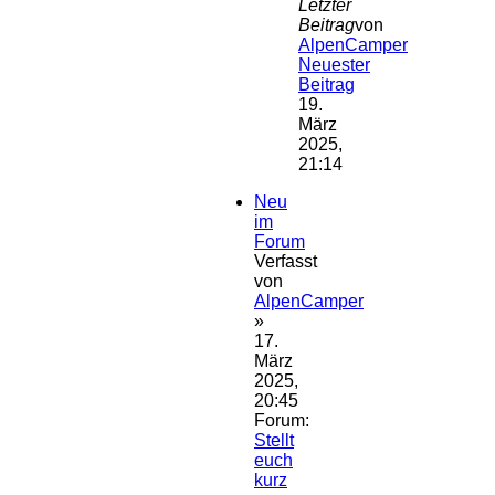
Letzter
Beitrag
von
AlpenCamper
Neuester
Beitrag
19.
März
2025,
21:14
Neu
im
Forum
Verfasst
von
AlpenCamper
»
17.
März
2025,
20:45
Forum:
Stellt
euch
kurz